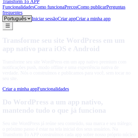
Transform To
APP
Funcionalidades
Como funciona
Preços
Como publicar
Perguntas
frequentes
Language
Iniciar sessão
Criar app
Criar a minha app
Transforme seu site WordPress em um
app nativo para iOS e Android
Transforme seu site WordPress em um app nativo premium com
notificações push, modo offline e uma experiência nativa de
verdade. Nós o construímos e publicamos para você, sem tocar no
seu site.
Criar a minha app
Funcionalidades
Do WordPress a um app nativo,
mantendo tudo o que já funciona
Seu site WordPress já reúne seu conteúdo, sua marca e seu tráfego;
o próximo passo é estar na tela inicial dos seus usuários. Na
Transform To APP construímos cada app sobre nosso próprio núcleo