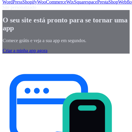
WordPress
Shopify
WooCommerce
Wix
Squarespace
PrestaShop
Webfl
Site personalizado
O seu site está pronto para se tornar uma
app
Comece grátis e veja a sua app em segundos.
Criar a minha app agora