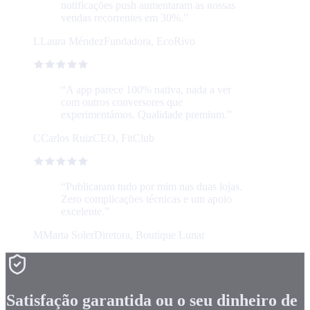
notificações push aumentaram as nossas
vendas recorrentes em 30%.
”
L
Laura Méndez
Fundadora, EcoRivo
“
A app parece 100% nativa, nada a ver
com outros conversores que
experimentámos. Qualidade premium.
”
C
Carlos Ruiz
CEO, FitClub
“
Publicaram tudo por mim nas duas lojas.
Zero complicações técnicas e um apoio
excelente.
”
M
Marta Soler
Diretora, Boutique Lunar
Satisfação garantida ou o seu dinheiro de