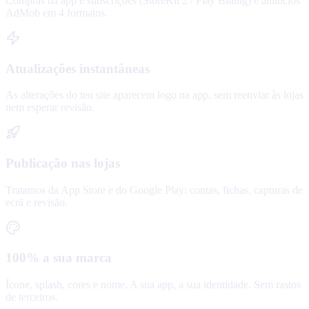
Compras na app e subscrições (StoreKit 2 / Play Billing) e anúncios
AdMob em 4 formatos.
Atualizações instantâneas
As alterações do teu site aparecem logo na app, sem reenviar às lojas
nem esperar revisão.
Publicação nas lojas
Tratamos da App Store e do Google Play: contas, fichas, capturas de
ecrã e revisão.
100% a sua marca
Ícone, splash, cores e nome. A sua app, a sua identidade. Sem rastos
de terceiros.