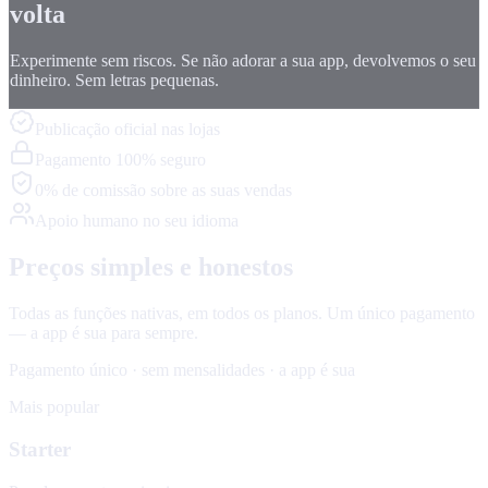
volta
Experimente sem riscos. Se não adorar a sua app, devolvemos o seu
dinheiro. Sem letras pequenas.
Publicação oficial nas lojas
Pagamento 100% seguro
0% de comissão sobre as suas vendas
Apoio humano no seu idioma
Preços simples e honestos
Todas as funções nativas, em todos os planos. Um único pagamento
— a app é sua para sempre.
Pagamento único · sem mensalidades · a app é sua
Mais popular
Starter