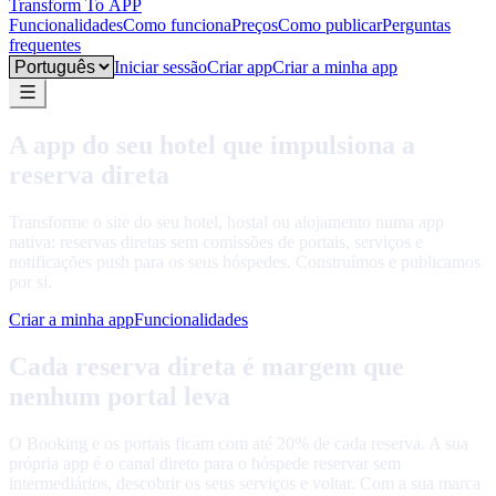
Transform To
APP
Funcionalidades
Como funciona
Preços
Como publicar
Perguntas
frequentes
Language
Iniciar sessão
Criar app
Criar a minha app
A app do seu hotel que impulsiona a
reserva direta
Transforme o site do seu hotel, hostal ou alojamento numa app
nativa: reservas diretas sem comissões de portais, serviços e
notificações push para os seus hóspedes. Construímos e publicamos
por si.
Criar a minha app
Funcionalidades
Cada reserva direta é margem que
nenhum portal leva
O Booking e os portais ficam com até 20% de cada reserva. A sua
própria app é o canal direto para o hóspede reservar sem
intermediários, descobrir os seus serviços e voltar. Com a sua marca