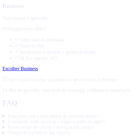
Business
Para marcas e agências.
999€
pagamento único
Apps nativas ilimitadas
Tudo do Pro
Integrações à medida + gestor dedicado
SLA e suporte 24/7
Escolher Business
Aprovação nas lojas garantida ou devolvemos o dinheiro
14 dias de garantia · sem lock-in: a tua app continua se cancelares
FAQ
Funciona com o meu motor de reservas atual?
+
O hóspede pode reservar e pagar a partir da app?
+
Posso avisar de ofertas e serviços por push?
+
Tratam de a publicar nas lojas?
+