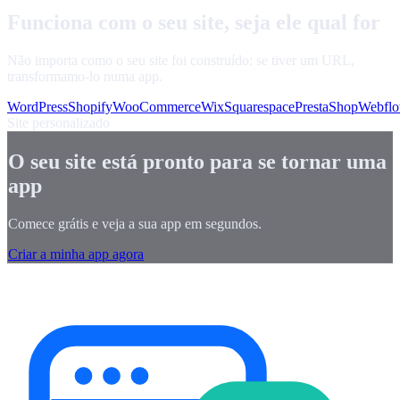
Funciona com o seu site, seja ele qual for
Não importa como o seu site foi construído: se tiver um URL,
transformamo-lo numa app.
WordPress
Shopify
WooCommerce
Wix
Squarespace
PrestaShop
Webfl
Site personalizado
O seu site está pronto para se tornar uma
app
Comece grátis e veja a sua app em segundos.
Criar a minha app agora