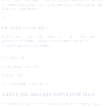
Dê as boas-vindas, lembre o check-in, ofereça um upgrade ou uma
experiência local com push que chegam mesmo com a app fechada.
Mais receita por hóspede.
Fidelização e avaliações
O seu ícone no ecrã inicial mantém o seu hotel em mente para a
próxima escapadinha, e dá-lhe um canal direto para pedir a
avaliação que sobe o seu ranking.
120+
Apps publicadas
4.8★
Avaliação média nas lojas
48 h
Entrega média
0%
Comissão sobre as suas vendas
Tudo o que uma app nativa pode fazer
Construímos cada app sobre o nosso próprio motor nativo. É por