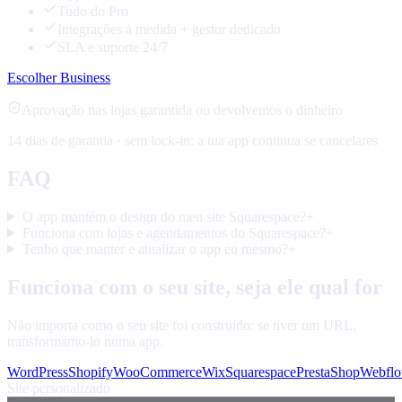
Tudo do Pro
Integrações à medida + gestor dedicado
SLA e suporte 24/7
Escolher Business
Aprovação nas lojas garantida ou devolvemos o dinheiro
14 dias de garantia · sem lock-in: a tua app continua se cancelares
FAQ
O app mantém o design do meu site Squarespace?
+
Funciona com lojas e agendamentos do Squarespace?
+
Tenho que manter e atualizar o app eu mesmo?
+
Funciona com o seu site, seja ele qual for
Não importa como o seu site foi construído: se tiver um URL,
transformamo-lo numa app.
WordPress
Shopify
WooCommerce
Wix
Squarespace
PrestaShop
Webfl
Site personalizado