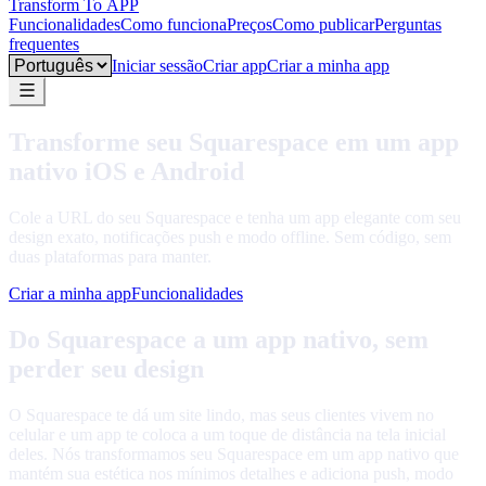
Transform To
APP
Funcionalidades
Como funciona
Preços
Como publicar
Perguntas
frequentes
Language
Iniciar sessão
Criar app
Criar a minha app
Transforme seu Squarespace em um app
nativo iOS e Android
Cole a URL do seu Squarespace e tenha um app elegante com seu
design exato, notificações push e modo offline. Sem código, sem
duas plataformas para manter.
Criar a minha app
Funcionalidades
Do Squarespace a um app nativo, sem
perder seu design
O Squarespace te dá um site lindo, mas seus clientes vivem no
celular e um app te coloca a um toque de distância na tela inicial
deles. Nós transformamos seu Squarespace em um app nativo que
mantém sua estética nos mínimos detalhes e adiciona push, modo