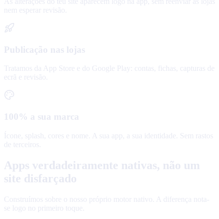
As alterações do teu site aparecem logo na app, sem reenviar às lojas
nem esperar revisão.
Publicação nas lojas
Tratamos da App Store e do Google Play: contas, fichas, capturas de
ecrã e revisão.
100% a sua marca
Ícone, splash, cores e nome. A sua app, a sua identidade. Sem rastos
de terceiros.
Apps verdadeiramente nativas, não um
site disfarçado
Construímos sobre o nosso próprio motor nativo. A diferença nota-
se logo no primeiro toque.