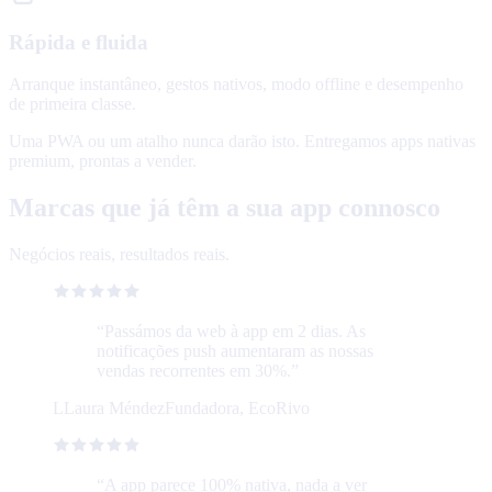
Rápida e fluida
Arranque instantâneo, gestos nativos, modo offline e desempenho
de primeira classe.
Uma PWA ou um atalho nunca darão isto. Entregamos apps nativas
premium, prontas a vender.
Marcas que já têm a sua app connosco
Negócios reais, resultados reais.
“
Passámos da web à app em 2 dias. As
notificações push aumentaram as nossas
vendas recorrentes em 30%.
”
L
Laura Méndez
Fundadora, EcoRivo
“
A app parece 100% nativa, nada a ver