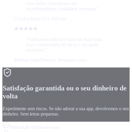
com outros conversores que
experimentámos. Qualidade premium.
”
C
Carlos Ruiz
CEO, FitClub
“
Publicaram tudo por mim nas duas lojas.
Zero complicações técnicas e um apoio
excelente.
”
M
Marta Soler
Diretora, Boutique Lunar
Satisfação garantida ou o seu dinheiro de
volta
Experimente sem riscos. Se não adorar a sua app, devolvemos o seu
dinheiro. Sem letras pequenas.
Publicação oficial nas lojas