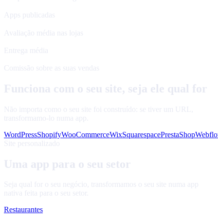
120+
Apps publicadas
4.8★
Avaliação média nas lojas
48 h
Entrega média
0%
Comissão sobre as suas vendas
Funciona com o seu site, seja ele qual for
Não importa como o seu site foi construído: se tiver um URL,
transformamo-lo numa app.
WordPress
Shopify
WooCommerce
Wix
Squarespace
PrestaShop
Webfl
Site personalizado
Uma app para o seu setor
Seja qual for o seu negócio, transformamos o seu site numa app
nativa feita para o seu setor.
Restaurantes