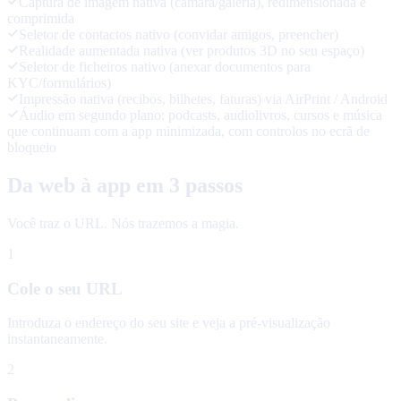
Captura de imagem nativa (câmara/galeria), redimensionada e
comprimida
Seletor de contactos nativo (convidar amigos, preencher)
Realidade aumentada nativa (ver produtos 3D no seu espaço)
Seletor de ficheiros nativo (anexar documentos para
KYC/formulários)
Impressão nativa (recibos, bilhetes, faturas) via AirPrint / Android
Áudio em segundo plano: podcasts, audiolivros, cursos e música
que continuam com a app minimizada, com controlos no ecrã de
bloqueio
Da web à app em 3 passos
Você traz o URL. Nós trazemos a magia.
1
Cole o seu URL
Introduza o endereço do seu site e veja a pré-visualização
instantaneamente.
2