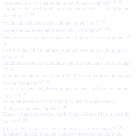
Aprovação nas lojas garantida ou devolvemos o dinheiro
Capturas + Feature Graphic prontos, automáticos — a maioria não
dá nenhum
Atalhos da Siri: abre secções da tua app por voz
Atalhos no ícone (manter pressionado) e Spotlight
Widget do ecrã inicial personalizável: título, cor e os teus atalhos
Live Activity / Ilha Dinâmica: estado ao vivo no ecrã de bloqueio
(iOS)
Adicionar eventos ao calendário e guardar contactos a partir da app
Reconhecimento de texto nativo (OCR): captura o texto de qualquer
foto ou documento
Guardar imagens na galeria (cupões, bilhetes, QR) diretamente do
teu site
Adicionar passes à carteira (Apple Wallet / Google Wallet):
fidelização, bilhetes, cupões
Mapas e rotas nativos: abre Apple Maps / Google Maps a partir do
teu site
Voz para texto nativo (ditado) em pesquisas e formulários
Segurança de ecrã: bloqueia capturas e gravação (banca, saúde,