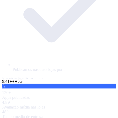
Publicamos nas duas lojas por ti
Pré-visualização ao vivo
9:41
●●●
5G
A
120+
Apps publicadas
4.8★
Avaliação média nas lojas
48 h
Tempo médio de entrega