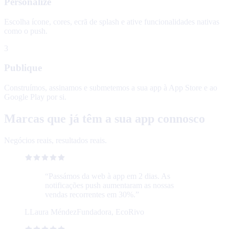
Personalize
Escolha ícone, cores, ecrã de splash e ative funcionalidades nativas
como o push.
3
Publique
Construímos, assinamos e submetemos a sua app à App Store e ao
Google Play por si.
Marcas que já têm a sua app connosco
Negócios reais, resultados reais.
“
Passámos da web à app em 2 dias. As
notificações push aumentaram as nossas
vendas recorrentes em 30%.
”
L
Laura Méndez
Fundadora, EcoRivo