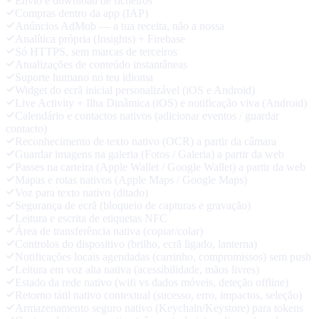
Envio e download de ficheiros
Compras dentro da app (IAP)
Anúncios AdMob — a tua receita, não a nossa
Analítica própria (Insights) + Firebase
Só HTTPS, sem marcas de terceiros
Atualizações de conteúdo instantâneas
Suporte humano no teu idioma
Widget do ecrã inicial personalizável (iOS e Android)
Live Activity + Ilha Dinâmica (iOS) e notificação viva (Android)
Calendário e contactos nativos (adicionar eventos / guardar
contacto)
Reconhecimento de texto nativo (OCR) a partir da câmara
Guardar imagens na galeria (Fotos / Galeria) a partir da web
Passes na carteira (Apple Wallet / Google Wallet) a partir da web
Mapas e rotas nativos (Apple Maps / Google Maps)
Voz para texto nativo (ditado)
Segurança de ecrã (bloqueio de capturas e gravação)
Leitura e escrita de etiquetas NFC
Área de transferência nativa (copiar/colar)
Controlos do dispositivo (brilho, ecrã ligado, lanterna)
Notificações locais agendadas (carrinho, compromissos) sem push
Leitura em voz alta nativa (acessibilidade, mãos livres)
Estado da rede nativo (wifi vs dados móveis, deteção offline)
Retorno tátil nativo contextual (sucesso, erro, impactos, seleção)
Armazenamento seguro nativo (Keychain/Keystore) para tokens