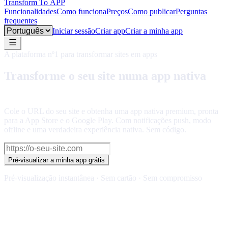
Transform To
APP
Funcionalidades
Como funciona
Preços
Como publicar
Perguntas
frequentes
Language
Iniciar sessão
Criar app
Criar a minha app
A plataforma nº1 para transformar sites em apps
Transforme o seu site numa app nativa
para iOS e Android
Cole o URL do seu site e obtenha uma app nativa premium, pronta
para a App Store e o Google Play. Com notificações push, modo
offline e uma verdadeira experiência nativa. Sem código.
Pré-visualizar a minha app grátis
Pré-visualização instantânea · Sem cartão · Sem compromisso