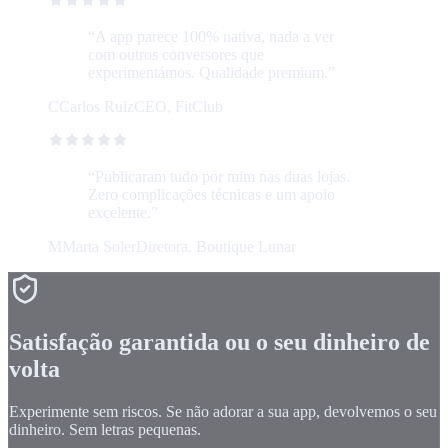
“
A app parece 100% nativa, nada a ver
com outros conversores que
experimentámos. Qualidade premium.
”
C
Carlos Ruiz
CEO, FitClub
“
Publicaram tudo por mim nas duas lojas.
Zero complicações técnicas e um apoio
excelente.
”
M
Marta Soler
Diretora, Boutique Lunar
Satisfação garantida ou o seu dinheiro de
volta
Experimente sem riscos. Se não adorar a sua app, devolvemos o seu
dinheiro. Sem letras pequenas.