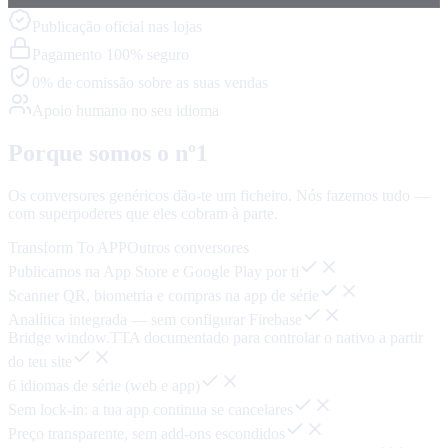
Publicação oficial nas lojas
Pagamento 100% seguro
0% de comissão sobre as suas vendas
Apoio humano no seu idioma
Porque somos o nº1
Os conversores genéricos dão-te um ficheiro. Nós fazemos tudo —
com superpoderes que eles cobram à parte.
Transform To APP
Outros conversores
Publicamos na App Store e Google Play por ti
Scanner QR, biometria e compras na app de série
Analítica integrada — sem configurar Firebase
Bridge window.TTA documentado para controlar o nativo a partir
do teu site
6 idiomas de série (web e app)
Sem lock-in: a tua app continua se cancelares
Preço transparente, sem add-ons escondidos