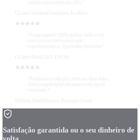
vendas recorrentes em 30%.
”
L
Laura Méndez
Fundadora, EcoRivo
“
A app parece 100% nativa, nada a ver
com outros conversores que
experimentámos. Qualidade premium.
”
C
Carlos Ruiz
CEO, FitClub
“
Publicaram tudo por mim nas duas lojas.
Zero complicações técnicas e um apoio
excelente.
”
M
Marta Soler
Diretora, Boutique Lunar
Satisfação garantida ou o seu dinheiro de
volta