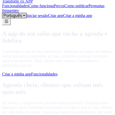
Transform To
APP
Funcionalidades
Como funciona
Preços
Como publicar
Perguntas
frequentes
Language
Iniciar sessão
Criar app
Criar a minha app
A app do seu salão que enche a agenda e
fideliza
Transforme o site do seu cabeleireiro, barbearia ou centro de estética
numa app nativa: marcação de hora, lembretes push que reduzem
faltas e promoções. Mais clientes que voltam. Construímos e
publicamos por si.
Criar a minha app
Funcionalidades
Agenda cheia, clientes que voltam mês
após mês
Na beleza, o negócio vive da marcação recorrente. Uma app com
marcação fácil e lembretes push reduz as faltas e traz as suas clientes
de volta todos os meses. Com a sua marca no ecrã inicial e um canal