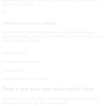
Anuncie ofertas, novos serviços ou uma hora livre e transforme-a
em receita ao instante.
Fidelização e marca própria
O seu ícone no ecrã inicial mantém o seu salão presente para a
próxima marcação. A app é o canal direto que transforma uma visita
numa cliente de cada mês.
120+
Apps publicadas
4.8★
Avaliação média nas lojas
48 h
Entrega média
0%
Comissão sobre as suas vendas
Tudo o que uma app nativa pode fazer
Construímos cada app sobre o nosso próprio motor nativo. É por
isso que parece uma app, não um navegador.