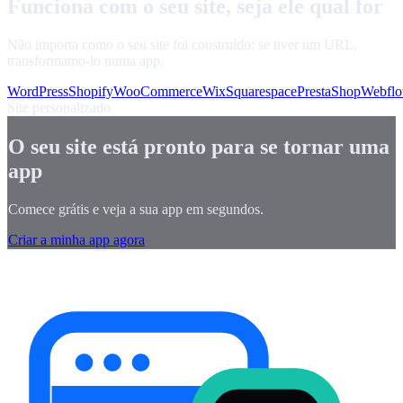
Funciona com o seu site, seja ele qual for
Não importa como o seu site foi construído: se tiver um URL,
transformamo-lo numa app.
WordPress
Shopify
WooCommerce
Wix
Squarespace
PrestaShop
Webfl
Site personalizado
O seu site está pronto para se tornar uma
app
Comece grátis e veja a sua app em segundos.
Criar a minha app agora