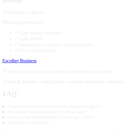
Business
Para marcas e agências.
999€
pagamento único
Apps nativas ilimitadas
Tudo do Pro
Integrações à medida + gestor dedicado
SLA e suporte 24/7
Escolher Business
Aprovação nas lojas garantida ou devolvemos o dinheiro
14 dias de garantia · sem lock-in: a tua app continua se cancelares
FAQ
Funciona com o meu sistema de marcações atual?
+
As clientes podem marcar a partir da app?
+
Posso avisar de promoções e horas por push?
+
Tratam de a publicar?
+