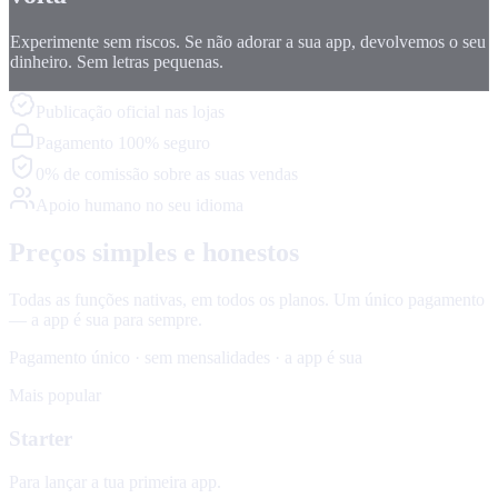
Experimente sem riscos. Se não adorar a sua app, devolvemos o seu
dinheiro. Sem letras pequenas.
Publicação oficial nas lojas
Pagamento 100% seguro
0% de comissão sobre as suas vendas
Apoio humano no seu idioma
Preços simples e honestos
Todas as funções nativas, em todos os planos. Um único pagamento
— a app é sua para sempre.
Pagamento único · sem mensalidades · a app é sua
Mais popular
Starter
Para lançar a tua primeira app.