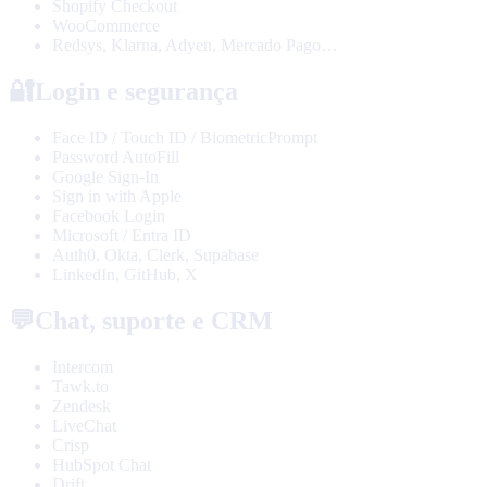
Shopify Checkout
WooCommerce
Redsys, Klarna, Adyen, Mercado Pago…
🔐
Login e segurança
Face ID / Touch ID / BiometricPrompt
Password AutoFill
Google Sign-In
Sign in with Apple
Facebook Login
Microsoft / Entra ID
Auth0, Okta, Clerk, Supabase
LinkedIn, GitHub, X
💬
Chat, suporte e CRM
Intercom
Tawk.to
Zendesk
LiveChat
Crisp
HubSpot Chat
Drift