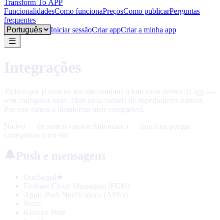
Transform To
APP
Funcionalidades
Como funciona
Preços
Como publicar
Perguntas
frequentes
Language
Iniciar sessão
Criar app
Criar a minha app
Integrações
Tudo o que já usas no teu site continua a funcionar dentro da app —
sem configurar nada. Mais uma camada de superpoderes nativos.
Por isso somos a plataforma mais compatível.
Nativo — de série no motor
Automático — funciona porque
carregamos o teu site
🔔
Push e mensagens
OneSignal
★
Firebase Cloud Messaging (FCM)
Apple Push Notifications (APNs)
Braze
Klaviyo Push