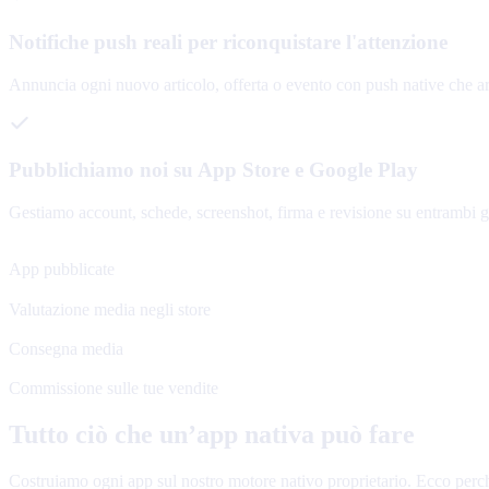
Notifiche push reali per riconquistare l'attenzione
Annuncia ogni nuovo articolo, offerta o evento con push native che ar
Pubblichiamo noi su App Store e Google Play
Gestiamo account, schede, screenshot, firma e revisione su entrambi gli
120+
App pubblicate
4.8★
Valutazione media negli store
48 h
Consegna media
0%
Commissione sulle tue vendite
Tutto ciò che un’app nativa può fare
Costruiamo ogni app sul nostro motore nativo proprietario. Ecco per