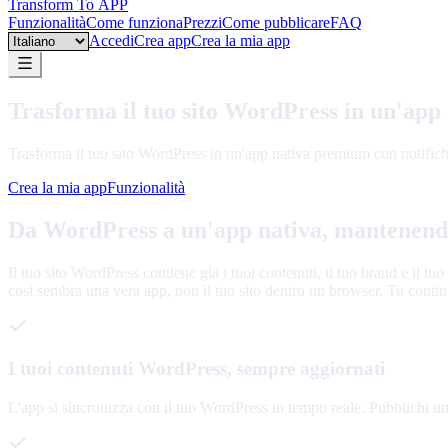
Transform To
APP
Funzionalità
Come funziona
Prezzi
Come pubblicare
FAQ
Language
Accedi
Crea app
Crea la mia app
Trasforma il tuo sito WordPress in un'app
Trasforma il tuo sito WordPress in un'app nativa premium con notifiche
Crea la mia app
Funzionalità
Da WordPress a un'app nativa, mantenendo 
Il tuo sito WordPress contiene gia i tuoi contenuti, il tuo brand e il t
cosi sembra una vera app, non il tuo sito dentro un browser. Tu contin
I tuoi contenuti WordPress, sempre aggiornati
L'app si sincronizza con il tuo WordPress in tempo reale. Pubblichi un 