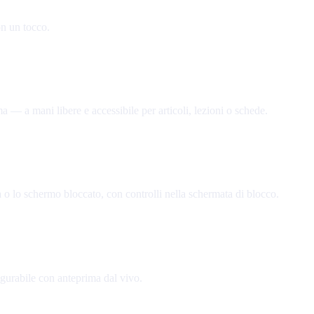
on un tocco.
ma — a mani libere e accessibile per articoli, lezioni o schede.
a o lo schermo bloccato, con controlli nella schermata di blocco.
igurabile con anteprima dal vivo.