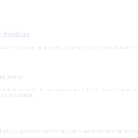
 fidelizza
 nativa: prenotazione appuntamenti, promemoria push che riducono le ass
po mese
con prenotazione facile e promemoria push riduce le assenze e riporta l
che ti raccomanda.
 buchi. La push arriva anche ad app chiusa, senza dipendere dal fatto