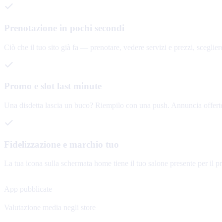
Prenotazione in pochi secondi
Ciò che il tuo sito già fa — prenotare, vedere servizi e prezzi, sceglier
Promo e slot last minute
Una disdetta lascia un buco? Riempilo con una push. Annuncia offerte, n
Fidelizzazione e marchio tuo
La tua icona sulla schermata home tiene il tuo salone presente per il p
120+
App pubblicate
4.8★
Valutazione media negli store
48 h