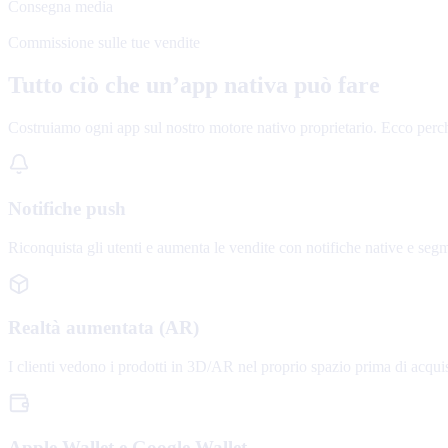
Consegna media
0%
Commissione sulle tue vendite
Tutto ciò che un’app nativa può fare
Costruiamo ogni app sul nostro motore nativo proprietario. Ecco per
Notifiche push
Riconquista gli utenti e aumenta le vendite con notifiche native e se
Realtà aumentata (AR)
I clienti vedono i prodotti in 3D/AR nel proprio spazio prima di acquist
Apple Wallet e Google Wallet