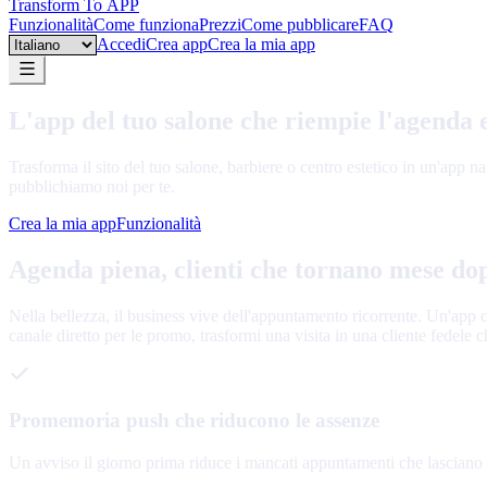
Transform To
APP
Funzionalità
Come funziona
Prezzi
Come pubblicare
FAQ
Language
Accedi
Crea app
Crea la mia app
L'app del tuo salone che riempie l'agenda e
Trasforma il sito del tuo salone, barbiere o centro estetico in un'app
pubblichiamo noi per te.
Crea la mia app
Funzionalità
Agenda piena, clienti che tornano mese do
Nella bellezza, il business vive dell'appuntamento ricorrente. Un'app 
canale diretto per le promo, trasformi una visita in una cliente fedele 
Promemoria push che riducono le assenze
Un avviso il giorno prima riduce i mancati appuntamenti che lasciano