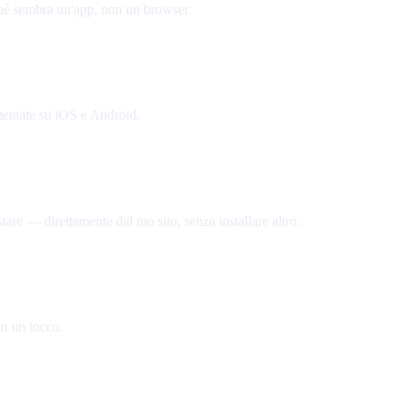
ché sembra un'app, non un browser.
gmentate su iOS e Android.
are — direttamente dal tuo sito, senza installare altro.
on un tocco.