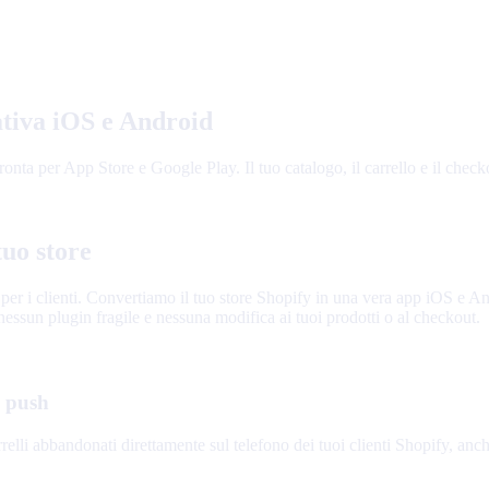
ativa iOS e Android
nta per App Store e Google Play. Il tuo catalogo, il carrello e il checkou
tuo store
r i clienti. Convertiamo il tuo store Shopify in una vera app iOS e Andro
essun plugin fragile e nessuna modifica ai tuoi prodotti o al checkout.
e push
relli abbandonati direttamente sul telefono dei tuoi clienti Shopify, anc