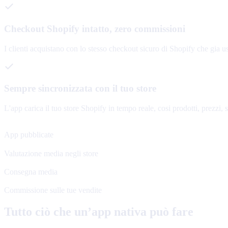
Checkout Shopify intatto, zero commissioni
I clienti acquistano con lo stesso checkout sicuro di Shopify che gia 
Sempre sincronizzata con il tuo store
L'app carica il tuo store Shopify in tempo reale, cosi prodotti, prezzi,
120+
App pubblicate
4.8★
Valutazione media negli store
48 h
Consegna media
0%
Commissione sulle tue vendite
Tutto ciò che un’app nativa può fare