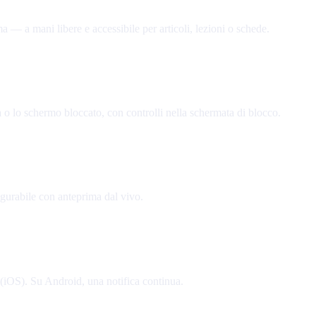
ma — a mani libere e accessibile per articoli, lezioni o schede.
a o lo schermo bloccato, con controlli nella schermata di blocco.
igurabile con anteprima dal vivo.
 (iOS). Su Android, una notifica continua.