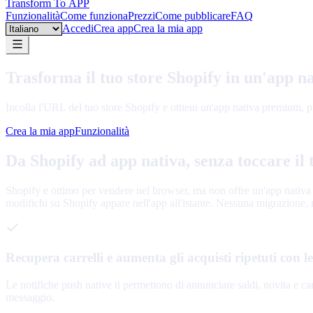
Transform To
APP
Funzionalità
Come funziona
Prezzi
Come pubblicare
FAQ
Language
Accedi
Crea app
Crea la mia app
Trasforma il tuo store Shopify in un'app n
Incolla l'URL del tuo store Shopify e ottieni un'app nativa premium, pro
Crea la mia app
Funzionalità
Da Shopify ad app nativa, senza toccare il 
Shopify e ottimo per vendere nel browser, ma non offre un'app nativa pe
modifichi su Shopify appare nell'app all'istante. Nessuna migrazione, n
Recupera carrelli e aumenta gli acquisti ripetuti con l
Le notifiche push native ti permettono di annunciare saldi, novita e car
messaggio.