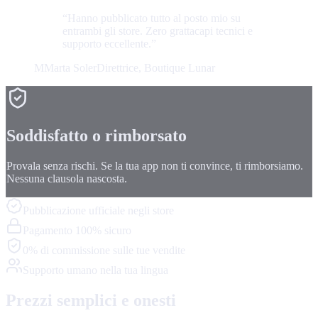
“
Hanno pubblicato tutto al posto mio su
entrambi gli store. Zero grattacapi tecnici e
supporto eccellente.
”
M
Marta Soler
Direttrice, Boutique Lunar
Soddisfatto o rimborsato
Provala senza rischi. Se la tua app non ti convince, ti rimborsiamo.
Nessuna clausola nascosta.
Pubblicazione ufficiale negli store
Pagamento 100% sicuro
0% di commissione sulle tue vendite
Supporto umano nella tua lingua
Prezzi semplici e onesti