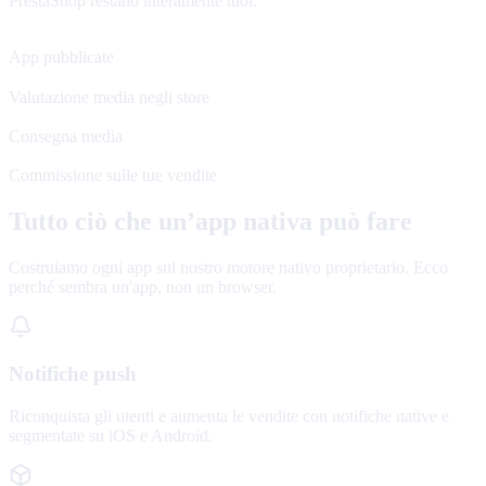
PrestaShop restano interamente tuoi.
120+
App pubblicate
4.8★
Valutazione media negli store
48 h
Consegna media
0%
Commissione sulle tue vendite
Tutto ciò che un’app nativa può fare
Costruiamo ogni app sul nostro motore nativo proprietario. Ecco
perché sembra un'app, non un browser.
Notifiche push
Riconquista gli utenti e aumenta le vendite con notifiche native e
segmentate su iOS e Android.