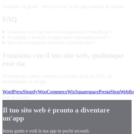
Garanzia 14 giorni · senza lock-in: la tua app continua se annulli
FAQ
Funziona con i miei metodi di pagamento PrestaShop?
+
Il catalogo e lo stock si aggiornano automaticamente?
+
Servono competenze tecniche o moduli extra?
+
Funziona con il tuo sito web, qualunque
esso sia
Non importa come è costruito il tuo sito: se ha un URL, lo
trasformiamo in un'app.
WordPress
Shopify
WooCommerce
Wix
Squarespace
PrestaShop
Webfl
Sito su misura
Il tuo sito web è pronto a diventare
un'app
Inizia gratis e vedi la tua app in pochi secondi.