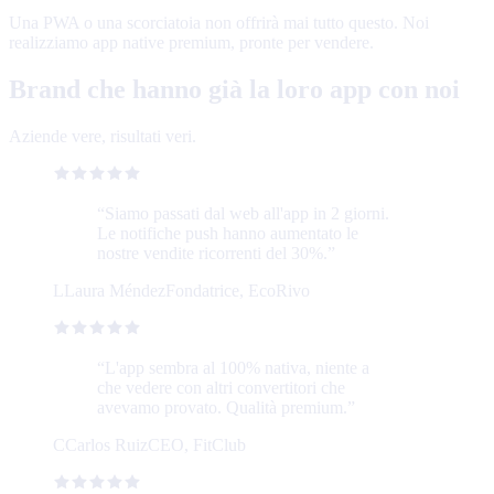
Una PWA o una scorciatoia non offrirà mai tutto questo. Noi
realizziamo app native premium, pronte per vendere.
Brand che hanno già la loro app con noi
Aziende vere, risultati veri.
“
Siamo passati dal web all'app in 2 giorni.
Le notifiche push hanno aumentato le
nostre vendite ricorrenti del 30%.
”
L
Laura Méndez
Fondatrice, EcoRivo
“
L'app sembra al 100% nativa, niente a
che vedere con altri convertitori che
avevamo provato. Qualità premium.
”
C
Carlos Ruiz
CEO, FitClub