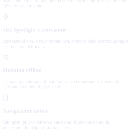
Scansione nativa di documenti (rileva i bordi e raddrizza) e di codici
QR/barre, dal tuo sito.
Siri, Spotlight e scorciatoie
Apri sezioni con la voce tramite Siri, compari nella ricerca Spotlight
e scorciatoie dell’icona.
Modalità offline
La tua app continua a funzionare senza connessione, mostrando
all'istante i contenuti già visitati.
Navigazione nativa
Tab, gesti, pull-to-refresh e transizioni fluide che danno la
sensazione di un'app di prima classe.