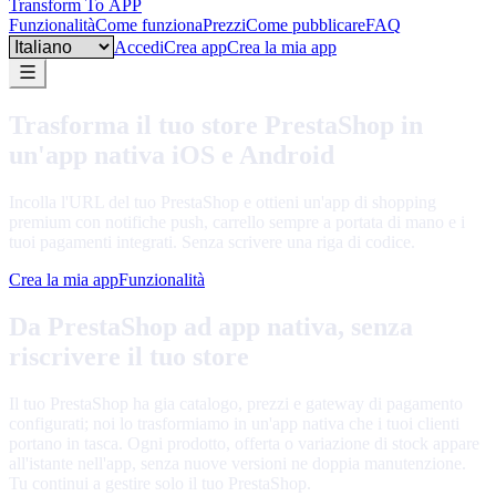
Transform To
APP
Funzionalità
Come funziona
Prezzi
Come pubblicare
FAQ
Language
Accedi
Crea app
Crea la mia app
Trasforma il tuo store PrestaShop in
un'app nativa iOS e Android
Incolla l'URL del tuo PrestaShop e ottieni un'app di shopping
premium con notifiche push, carrello sempre a portata di mano e i
tuoi pagamenti integrati. Senza scrivere una riga di codice.
Crea la mia app
Funzionalità
Da PrestaShop ad app nativa, senza
riscrivere il tuo store
Il tuo PrestaShop ha gia catalogo, prezzi e gateway di pagamento
configurati; noi lo trasformiamo in un'app nativa che i tuoi clienti
portano in tasca. Ogni prodotto, offerta o variazione di stock appare
all'istante nell'app, senza nuove versioni ne doppia manutenzione.
Tu continui a gestire solo il tuo PrestaShop.