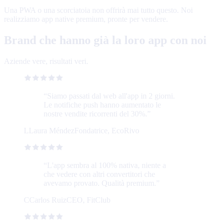
Una PWA o una scorciatoia non offrirà mai tutto questo. Noi
realizziamo app native premium, pronte per vendere.
Brand che hanno già la loro app con noi
Aziende vere, risultati veri.
“
Siamo passati dal web all'app in 2 giorni.
Le notifiche push hanno aumentato le
nostre vendite ricorrenti del 30%.
”
L
Laura Méndez
Fondatrice, EcoRivo
“
L'app sembra al 100% nativa, niente a
che vedere con altri convertitori che
avevamo provato. Qualità premium.
”
C
Carlos Ruiz
CEO, FitClub