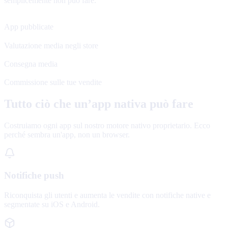
semplicemente non puo fare.
120+
App pubblicate
4.8★
Valutazione media negli store
48 h
Consegna media
0%
Commissione sulle tue vendite
Tutto ciò che un’app nativa può fare
Costruiamo ogni app sul nostro motore nativo proprietario. Ecco
perché sembra un'app, non un browser.
Notifiche push
Riconquista gli utenti e aumenta le vendite con notifiche native e
segmentate su iOS e Android.