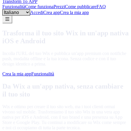
Transform To
APP
Funzionalità
Come funziona
Prezzi
Come pubblicare
FAQ
Language
Accedi
Crea app
Crea la mia app
Trasforma il tuo sito Wix in un'app nativa
iOS e Android
Incolla l'URL del tuo Wix e pubblica un'app premium con notifiche
push, modalita offline e la tua icona. Senza codice e con il tuo
design identico a prima.
Crea la mia app
Funzionalità
Da Wix a un'app nativa, senza cambiare
il tuo sito
Wix e ottimo per creare il tuo sito web, ma i tuoi clienti ormai
vivono sul mobile. Trasformiamo il tuo sito Wix in una vera app
nativa per iOS e Android, con il tuo brand e una presenza su App
Store e Google Play. Tu continui a modificare su Wix come sempre
e noi ci occupiamo di tutta la parte tecnica.