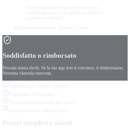
“
Hanno pubblicato tutto al posto mio su
entrambi gli store. Zero grattacapi tecnici e
supporto eccellente.
”
M
Marta Soler
Direttrice, Boutique Lunar
Soddisfatto o rimborsato
Provala senza rischi. Se la tua app non ti convince, ti rimborsiamo.
Nessuna clausola nascosta.
Pubblicazione ufficiale negli store
Pagamento 100% sicuro
0% di commissione sulle tue vendite
Supporto umano nella tua lingua
Prezzi semplici e onesti