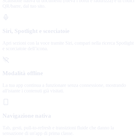
Scansione nativa di documenti (rileva i bordi e raddrizza) e di codici
QR/barre, dal tuo sito.
Siri, Spotlight e scorciatoie
Apri sezioni con la voce tramite Siri, compari nella ricerca Spotlight
e scorciatoie dell’icona.
Modalità offline
La tua app continua a funzionare senza connessione, mostrando
all'istante i contenuti già visitati.
Navigazione nativa
Tab, gesti, pull-to-refresh e transizioni fluide che danno la
sensazione di un'app di prima classe.