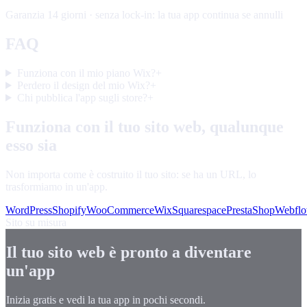
Garanzia 14 giorni · senza lock-in: la tua app continua se annulli
FAQ
Funziona con il mio piano Wix?
+
Perdero il design del mio Wix?
+
Chi pubblica l'app sugli store?
+
Funziona con il tuo sito web, qualunque
esso sia
Non importa come è costruito il tuo sito: se ha un URL, lo
trasformiamo in un'app.
WordPress
Shopify
WooCommerce
Wix
Squarespace
PrestaShop
Webfl
Sito su misura
Il tuo sito web è pronto a diventare
un'app
Inizia gratis e vedi la tua app in pochi secondi.