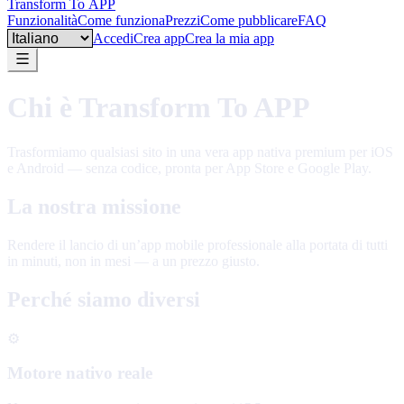
Transform To
APP
Funzionalità
Come funziona
Prezzi
Come pubblicare
FAQ
Language
Accedi
Crea app
Crea la mia app
Chi è Transform To APP
Trasformiamo qualsiasi sito in una vera app nativa premium per iOS
e Android — senza codice, pronta per App Store e Google Play.
La nostra missione
Rendere il lancio di un’app mobile professionale alla portata di tutti
in minuti, non in mesi — a un prezzo giusto.
Perché siamo diversi
⚙️
Motore nativo reale