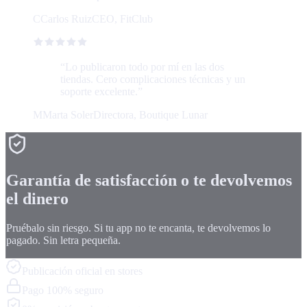
C
Carlos Ruiz
CEO, FitClub
“
Lo publicaron todo por mí en las dos
tiendas. Cero complicaciones técnicas y un
soporte excelente.
”
M
Marta Soler
Directora, Boutique Lunar
Garantía de satisfacción o te devolvemos
el dinero
Pruébalo sin riesgo. Si tu app no te encanta, te devolvemos lo
pagado. Sin letra pequeña.
Publicación oficial en stores
Pago 100% seguro