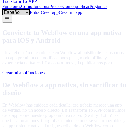
Transform To
APP
Funciones
Cómo funciona
Precios
Cómo publicar
Preguntas
Language
Entrar
Crear app
Crear mi app
Convierte tu Webflow en una app nativa
para iOS y Android
Lleva el diseño que cuidaste en Webflow al bolsillo de tus usuarios:
una app premium con notificaciones push, modo offline y
experiencia nativa real. La construimos y la publicamos por ti.
Crear mi app
Funciones
De Webflow a app nativa, sin sacrificar tu
diseño
En Webflow has cuidado cada detalle; ese trabajo merece una app
de verdad, no un acceso directo. En Transform To APP construimos
cada app sobre nuestro propio núcleo nativo (Swift y Kotlin), así
que tus animaciones, tipografías e interacciones se ven impecables y
la app se siente nativa. Tú sigues editando en Webflow como