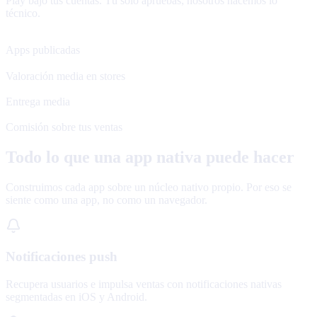
Play bajo tus cuentas. Tú solo apruebas; nosotros hacemos lo
técnico.
120+
Apps publicadas
4.8★
Valoración media en stores
48 h
Entrega media
0%
Comisión sobre tus ventas
Todo lo que una app nativa puede hacer
Construimos cada app sobre un núcleo nativo propio. Por eso se
siente como una app, no como un navegador.
Notificaciones push
Recupera usuarios e impulsa ventas con notificaciones nativas
segmentadas en iOS y Android.