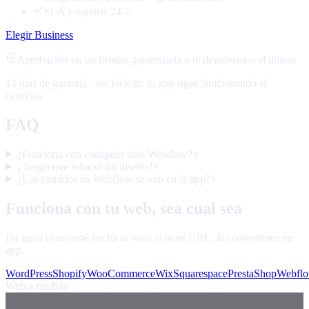
SLA y soporte 24/7
Elegir Business
Aprobación en las tiendas garantizada o te devolvemos el dinero
14 días de garantía · sin lock-in: tu app sigue funcionando si
cancelas
FAQ
¿Funciona con cualquier sitio Webflow?
+
¿Tengo que rehacer mi diseño?
+
¿Los cambios en Webflow se ven en la app?
+
Funciona con tu web, sea cual sea
Da igual cómo esté hecha tu web: si tiene URL, la convertimos en
app.
WordPress
Shopify
WooCommerce
Wix
Squarespace
PrestaShop
Webfl
Web a medida