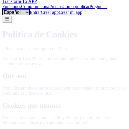
Transform To
APP
Funciones
Cómo funciona
Precios
Cómo publicar
Preguntas
Language
Entrar
Crear app
Crear mi app
Política de Cookies
Última actualización: junio de 2026
Transform To APP usa cookies para que el sitio funcione y para
entender cómo se usa.
Qué son
Pequeños archivos que se guardan en tu navegador para recordar tus
preferencias y medir el uso.
Cookies que usamos
Técnicas (necesarias para el sitio y el login), de preferencias
(idioma) y analíticas (uso agregado y anónimo).