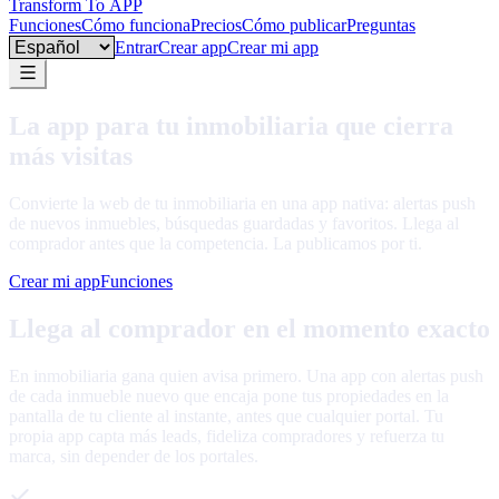
Transform To
APP
Funciones
Cómo funciona
Precios
Cómo publicar
Preguntas
Language
Entrar
Crear app
Crear mi app
La app para tu inmobiliaria que cierra
más visitas
Convierte la web de tu inmobiliaria en una app nativa: alertas push
de nuevos inmuebles, búsquedas guardadas y favoritos. Llega al
comprador antes que la competencia. La publicamos por ti.
Crear mi app
Funciones
Llega al comprador en el momento exacto
En inmobiliaria gana quien avisa primero. Una app con alertas push
de cada inmueble nuevo que encaja pone tus propiedades en la
pantalla de tu cliente al instante, antes que cualquier portal. Tu
propia app capta más leads, fideliza compradores y refuerza tu
marca, sin depender de los portales.