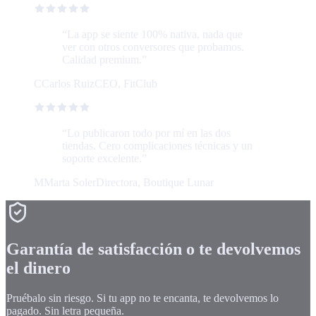
“
La app se siente 100% nativa, nada que
ver con otros conversores que probamos.
Calidad premium.
”
C
Carlos Ruiz
CEO, FitClub
“
Lo publicaron todo por mí en las dos
tiendas. Cero complicaciones técnicas y un
soporte excelente.
”
M
Marta Soler
Directora, Boutique Lunar
Garantía de satisfacción o te devolvemos
el dinero
Pruébalo sin riesgo. Si tu app no te encanta, te devolvemos lo
pagado. Sin letra pequeña.