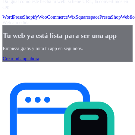
Da igual cómo esté hecha tu web: si tiene URL, la convertimos en
app.
WordPress
Shopify
WooCommerce
Wix
Squarespace
PrestaShop
Webfl
Web a medida
Tu web ya está lista para ser una app
Empieza gratis y mira tu app en segundos.
Crear mi app ahora