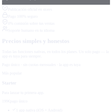
Publicación oficial en stores
Pago 100% seguro
0% comisión sobre tus ventas
Soporte humano en tu idioma
Precios simples y honestos
Todas las funciones nativas, en todos los planes. Un solo pago — la
app es tuya para siempre.
Pago único · sin cuotas mensuales · la app es tuya
Más popular
Starter
Para lanzar tu primera app.
199€
pago único
1 app nativa (iOS + Android)