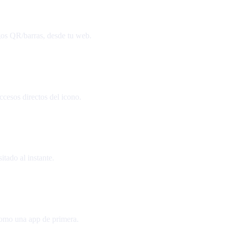
gos QR/barras, desde tu web.
ccesos directos del icono.
tado al instante.
 como una app de primera.