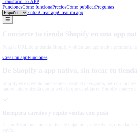
Transform To
APP
Funciones
Cómo funciona
Precios
Cómo publicar
Preguntas
Language
Entrar
Crear app
Crear mi app
Convierte tu tienda Shopify en una app na
Pega la URL de tu tienda Shopify y obtén una app nativa premium, lista
Crear mi app
Funciones
De Shopify a app nativa, sin tocar tu tiend
Shopify es excelente para vender desde el navegador, pero no incluye
nativo, sincronizada con tu web: lo que cambias en Shopify aparece al i
Recupera carritos y repite ventas con push
Las notificaciones push nativas te dejan avisar de rebajas, novedades 
envío.