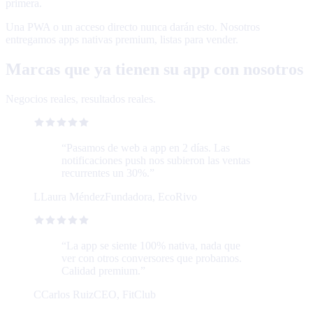
primera.
Una PWA o un acceso directo nunca darán esto. Nosotros
entregamos apps nativas premium, listas para vender.
Marcas que ya tienen su app con nosotros
Negocios reales, resultados reales.
“
Pasamos de web a app en 2 días. Las
notificaciones push nos subieron las ventas
recurrentes un 30%.
”
L
Laura Méndez
Fundadora, EcoRivo
“
La app se siente 100% nativa, nada que
ver con otros conversores que probamos.
Calidad premium.
”
C
Carlos Ruiz
CEO, FitClub