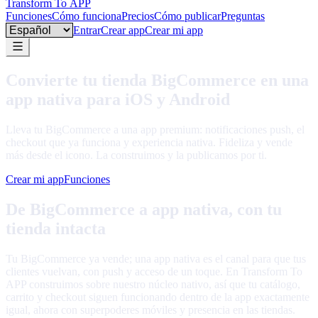
Transform To
APP
Funciones
Cómo funciona
Precios
Cómo publicar
Preguntas
Language
Entrar
Crear app
Crear mi app
Convierte tu tienda BigCommerce en una
app nativa para iOS y Android
Lleva tu BigCommerce a una app premium: notificaciones push, el
checkout que ya funciona y experiencia nativa. Fideliza y vende
más desde el icono. La construimos y la publicamos por ti.
Crear mi app
Funciones
De BigCommerce a app nativa, con tu
tienda intacta
Tu BigCommerce ya vende; una app nativa es el canal para que tus
clientes vuelvan, con push y acceso de un toque. En Transform To
APP construimos sobre nuestro núcleo nativo, así que tu catálogo,
carrito y checkout siguen funcionando dentro de la app exactamente
igual, ahora con superpoderes móviles y presencia en las tiendas.