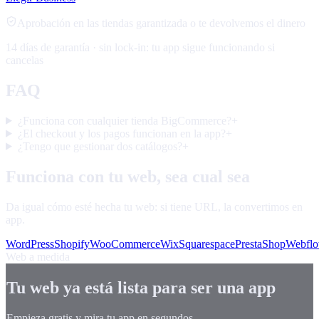
Aprobación en las tiendas garantizada o te devolvemos el dinero
14 días de garantía · sin lock-in: tu app sigue funcionando si
cancelas
FAQ
¿Funciona con cualquier tienda BigCommerce?
+
¿El checkout y los pagos funcionan en la app?
+
¿Tengo que gestionar dos catálogos?
+
Funciona con tu web, sea cual sea
Da igual cómo esté hecha tu web: si tiene URL, la convertimos en
app.
WordPress
Shopify
WooCommerce
Wix
Squarespace
PrestaShop
Webfl
Web a medida
Tu web ya está lista para ser una app
Empieza gratis y mira tu app en segundos.