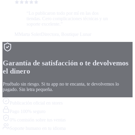
“
Lo publicaron todo por mí en las dos
tiendas. Cero complicaciones técnicas y un
soporte excelente.
”
M
Marta Soler
Directora, Boutique Lunar
Garantía de satisfacción o te devolvemos
el dinero
Pruébalo sin riesgo. Si tu app no te encanta, te devolvemos lo
pagado. Sin letra pequeña.
Publicación oficial en stores
Pago 100% seguro
0% comisión sobre tus ventas
Soporte humano en tu idioma