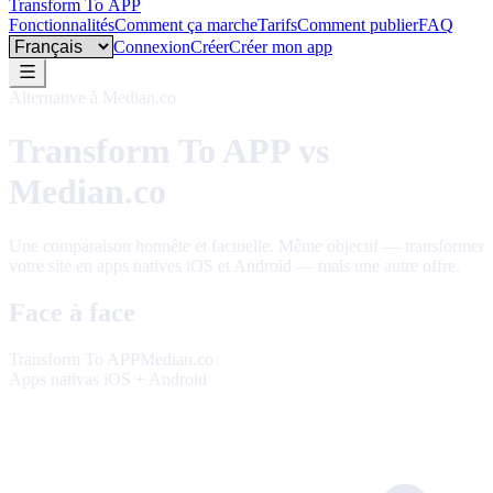
Transform To
APP
Fonctionnalités
Comment ça marche
Tarifs
Comment publier
FAQ
Language
Connexion
Créer
Créer mon app
Alternative à Median.co
Transform To APP vs
Median.co
Une comparaison honnête et factuelle. Même objectif — transformer
votre site en apps natives iOS et Android — mais une autre offre.
Face à face
Transform To APP
Median.co
Apps nativas iOS + Android