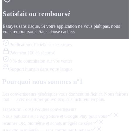
Satisfait ou remboursé
Essayez sans risque. Si votre application ne vous plaît pas, nous
vous remboursons. Sans clause cachée.
Publication officielle sur les stores
Paiement 100 % sécurisé
0 % de commission sur vos ventes
Support humain dans votre langue
Pourquoi nous sommes nº1
Les convertisseurs génériques vous donnent un fichier. Nous faisons
tout — avec des super-pouvoirs qu’ils facturent en plus.
Transform To APP
Autres convertisseurs
Nous publions sur l’App Store et Google Play pour vous
Scanner QR, biométrie et achats intégrés de série
Analytique intégrée — sans configurer Firebase