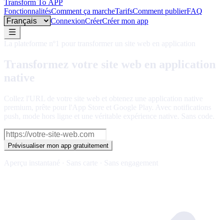
Transform To
APP
Fonctionnalités
Comment ça marche
Tarifs
Comment publier
FAQ
Language
Connexion
Créer
Créer mon app
La plateforme nº1 pour transformer un site web en application
Transformez votre site web en application
native
pour iOS et Android
Collez l'URL de votre site web et obtenez une application native
premium, prête pour l'App Store et Google Play. Avec notifications
push, mode hors ligne et une véritable expérience native. Sans code.
Prévisualiser mon app gratuitement
Aperçu instantané · Sans carte · Sans engagement