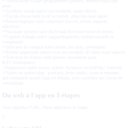
Notifications locales programmées (paniers, rendez-vous) sans
push
Synthèse vocale native (accessibilité, mains libres)
État du réseau natif (wifi vs mobile, détection hors ligne)
Retour haptique natif contextuel (succès, erreur, impacts,
sélection)
Stockage sécurisé natif (Keychain/Keystore) pour les jetons
Capture d'image native (appareil/galerie), redimensionnée et
compressée
Sélecteur de contacts natif (inviter des amis, préremplir)
Réalité augmentée native (voir des produits 3D dans votre espace)
Sélecteur de fichiers natif (joindre documents pour
KYC/formulaires)
Impression native (reçus, tickets, factures) via AirPrint / Android
Audio en arrière-plan : podcasts, livres audio, cours et musique
qui continuent quand l'app est réduite, avec contrôles sur l'écran de
verrouillage
Du web à l'app en 3 étapes
Vous apportez l'URL. Nous apportons la magie.
1