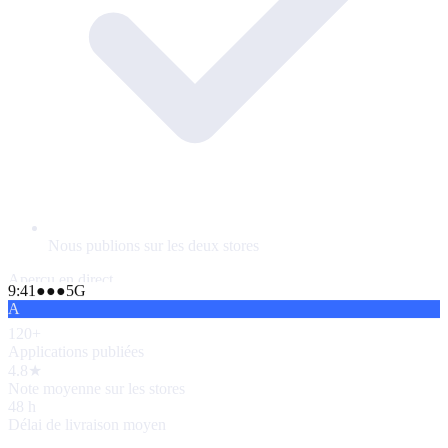
Nous publions sur les deux stores
Aperçu en direct
9:41
●●●
5G
A
120+
Applications publiées
4.8★
Note moyenne sur les stores
48 h
Délai de livraison moyen
120+