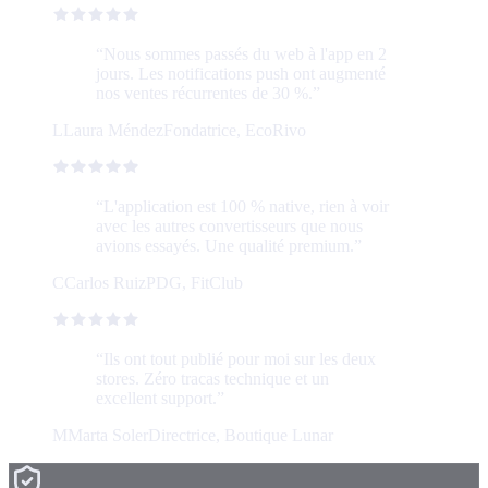
“
Nous sommes passés du web à l'app en 2
jours. Les notifications push ont augmenté
nos ventes récurrentes de 30 %.
”
L
Laura Méndez
Fondatrice, EcoRivo
“
L'application est 100 % native, rien à voir
avec les autres convertisseurs que nous
avions essayés. Une qualité premium.
”
C
Carlos Ruiz
PDG, FitClub
“
Ils ont tout publié pour moi sur les deux
stores. Zéro tracas technique et un
excellent support.
”
M
Marta Soler
Directrice, Boutique Lunar