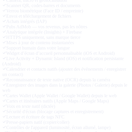
Caméra, micro et géolocalisation
Scanner QR, codes-barres et documents
Verrou biométrique (Face ID / empreinte)
Envoi et téléchargement de fichiers
Achats intégrés (IAP)
Pubs AdMob — vos revenus, pas les nôtres
Analytique intégrée (Insights) + Firebase
HTTPS uniquement, sans marque tierce
Mises à jour de contenu instantanées
Support humain dans votre langue
Widget d’écran d’accueil personnalisable (iOS et Android)
Live Activity + Dynamic Island (iOS) et notification persistante
(Android)
Calendrier et contacts natifs (ajouter des événements / enregistrer
un contact)
Reconnaissance de texte native (OCR) depuis la caméra
Enregistrer des images dans la galerie (Photos / Galerie) depuis le
web
Cartes Wallet (Apple Wallet / Google Wallet) depuis le web
Cartes et itinéraires natifs (Apple Maps / Google Maps)
Voix en texte natif (dictée)
Sécurité d'écran (blocage captures et enregistrement)
Lecture et écriture de tags NFC
Presse-papiers natif (copier/coller)
Contrôles de l'appareil (luminosité, écran allumé, lampe)