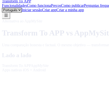
Transform To
APP
Funcionalidades
Como funciona
Preços
Como publicar
Perguntas frequ
Language
Iniciar sessão
Criar app
Criar a minha app
Alternativa ao AppMySite
Transform To APP vs AppMySit
Uma comparação honesta e factual. O mesmo objetivo — transformar 
Lado a lado
Transform To APP
AppMySite
Apps nativas iOS + Android