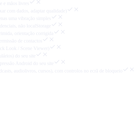
de e mãos livres
aixar com dados, adaptar qualidade)
penas uma vibração simples
enciais, não localStorage
imida, orientação corrigida
permissão de contactos
ick Look / Scene Viewer)
ários) do seu site
impressão Android do seu site
asts, audiolivros, cursos), com controlos no ecrã de bloqueio