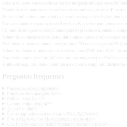
Leitura de texto em voz alta nativa (ler artigos/produtos): acessibilida
Estado da rede nativo: deteta wifi vs dados móveis (avisos offline, b
Retorno tátil nativo contextual (sucesso/erro/impacto/seleção), não a
Armazenamento seguro nativo (Keychain/Keystore) para tokens e cred
Captura de imagem nativa (câmara/galeria) já redimensionada e compr
Seletor de contactos nativo (convidar amigos / preencher) sem pedir 
Realidade aumentada nativa: ver produtos 3D no seu espaço (AR Qu
Seletor de ficheiros nativo (anexar documentos/PDF para KYC, formul
Impressão nativa (recibos, bilhetes, faturas, etiquetas) via AirPrint / 
Áudio em segundo plano: continua a tocar com a app minimizada (podc
Perguntas frequentes
Preciso de saber programar?
+
Funciona com qualquer site?
+
Publicam nas lojas?
+
Quanto tempo demora?
+
A app é minha?
+
É uma app nativa real ou só uma PWA/WebView?
+
E se a Apple ou Google rejeitarem a minha app?
+
Que funções nativas inclui? Mudam consoante o plano?
+