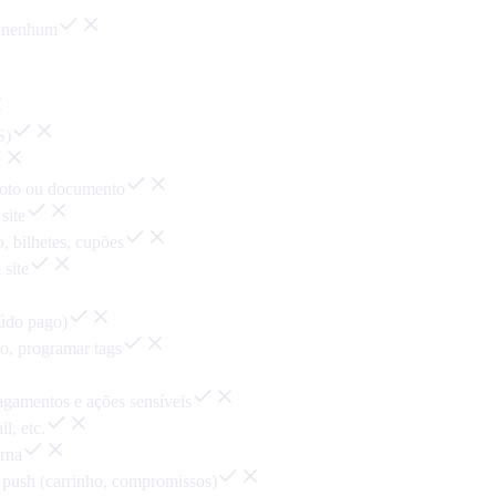
á nenhum
S)
foto ou documento
site
o, bilhetes, cupões
 site
eúdo pago)
ão, programar tags
agamentos e ações sensíveis
l, etc.
erna
 push (carrinho, compromissos)