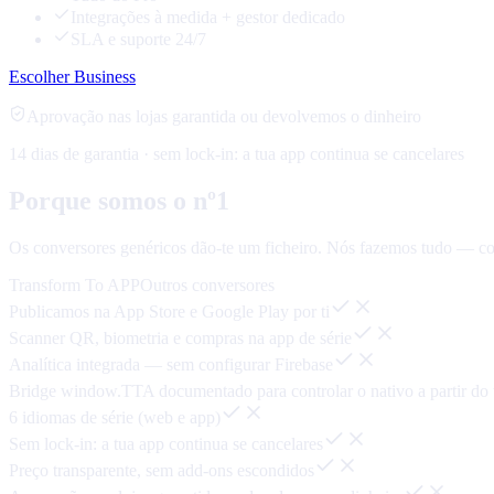
Integrações à medida + gestor dedicado
SLA e suporte 24/7
Escolher Business
Aprovação nas lojas garantida ou devolvemos o dinheiro
14 dias de garantia · sem lock-in: a tua app continua se cancelares
Porque somos o nº1
Os conversores genéricos dão-te um ficheiro. Nós fazemos tudo — co
Transform To APP
Outros conversores
Publicamos na App Store e Google Play por ti
Scanner QR, biometria e compras na app de série
Analítica integrada — sem configurar Firebase
Bridge window.TTA documentado para controlar o nativo a partir do t
6 idiomas de série (web e app)
Sem lock-in: a tua app continua se cancelares
Preço transparente, sem add-ons escondidos