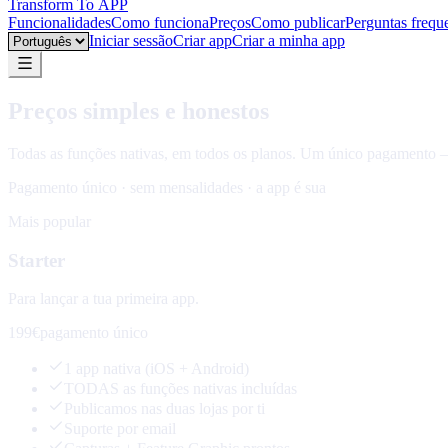
Transform To
APP
Funcionalidades
Como funciona
Preços
Como publicar
Perguntas frequ
Language
Iniciar sessão
Criar app
Criar a minha app
Preços simples e honestos
Todas as funções nativas, em todos os planos. Um único pagamento —
Pagamento único · sem mensalidades · a app é sua
Mais popular
Starter
Para lançar a tua primeira app.
199€
pagamento único
1 app nativa (iOS + Android)
TODAS as funções nativas incluídas
Publicamos nas duas lojas por ti
Suporte por email