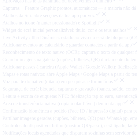
Aprovação nas lojas garantida ou devolvemos o dinheiro
Capturas + Feature Graphic prontos, automáticos — a maioria não d
Atalhos da Siri: abre secções da tua app por voz
Atalhos no ícone (manter pressionado) e Spotlight
Widget do ecrã inicial personalizável: título, cor e os teus atalhos
Live Activity / Ilha Dinâmica: estado ao vivo no ecrã de bloqueio (iO
Adicionar eventos ao calendário e guardar contactos a partir da app
Reconhecimento de texto nativo (OCR): captura o texto de qualquer 
Guardar imagens na galeria (cupões, bilhetes, QR) diretamente do teu 
Adicionar passes à carteira (Apple Wallet / Google Wallet): fidelizaçã
Mapas e rotas nativos: abre Apple Maps / Google Maps a partir do teu
Voz para texto nativo (ditado) em pesquisas e formulários
Segurança de ecrã: bloqueia capturas e gravação (banca, saúde, cont
Leitura e escrita de etiquetas NFC: fidelização tap-to-earn, autenticaç
Área de transferência nativa (copiar/colar fiável) dentro da app
Confirmação biométrica a pedido (Face ID / impressão digital) para p
Partilhar imagens geradas (cupões, bilhetes, QR) para WhatsApp, emai
Controlos do dispositivo: brilho (mostrar QR/passe), ecrã ligado, lant
Notificações locais agendadas que disparam sozinhas sem servidor de