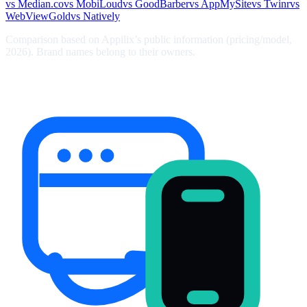
vs
Median.co
vs
MobiLoud
vs
GoodBarber
vs
AppMySite
vs
Twinr
vs
WebViewGold
vs
Natively
Comparison based on Appilix’s public information (pricing/model,
2026). Brand names belong to their owners.