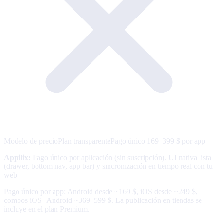
Modelo de precio
Plan transparente
Pago único 169–399 $ por app
Appilix
:
Pago único por aplicación (sin suscripción). UI nativa lista
(drawer, bottom nav, app bar) y sincronización en tiempo real con tu
web.
Pago único por app: Android desde ~169 $, iOS desde ~249 $,
combos iOS+Android ~369–599 $. La publicación en tiendas se
incluye en el plan Premium.