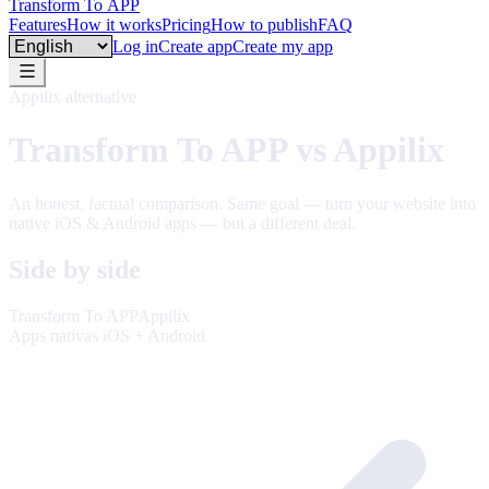
Transform To
APP
Features
How it works
Pricing
How to publish
FAQ
Language
Log in
Create app
Create my app
Appilix alternative
Transform To APP vs Appilix
An honest, factual comparison. Same goal — turn your website into
native iOS & Android apps — but a different deal.
Side by side
Transform To APP
Appilix
Apps nativas iOS + Android