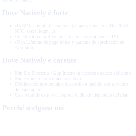
Dove Natively è forte
•
JS SDK con plugins nativos (cámara, contactos, HealthKit,
NFC, social login…)
•
Integración con RevenueCat para suscripciones e IAP
•
Plan Lifetime de pago único y garantía de aprobación en
App Store
Dove Natively è carente
!
Sin Siri Shortcuts / App Intents ni accesos directos del icono
!
Sin escáner de documentos nativo
!
Publicación gestionada y desarrollo a medida son servicios
de pago aparte
!
Los rebuilds extra y el soporte dedicado dependen del plan
Perché scelgono noi