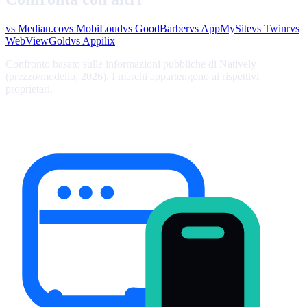
vs
Median.co
vs
MobiLoud
vs
GoodBarber
vs
AppMySite
vs
Twinr
vs
WebViewGold
vs
Appilix
Confronto basato sulle informazioni pubbliche di Natively
(prezzo/modello, 2026). I marchi appartengono ai rispettivi
proprietari.