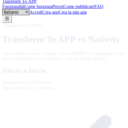
Transform To
APP
Funzionalità
Come funziona
Prezzi
Come pubblicare
FAQ
Language
Accedi
Crea app
Crea la mia app
Alternativa a Natively
Transform To APP vs Natively
Un confronto onesto e fattuale. Stesso obiettivo — trasformare il tuo
sito in app native iOS e Android — ma un’offerta diversa.
Faccia a faccia
Transform To APP
Natively
Apps nativas iOS + Android