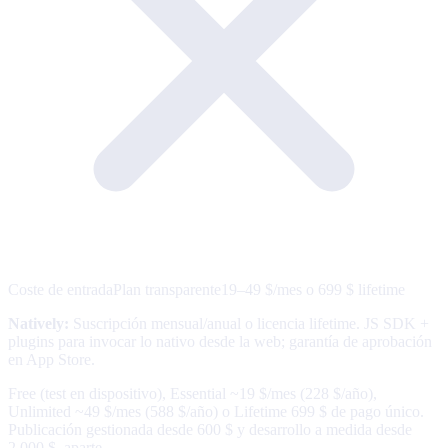
Coste de entrada
Plan transparente
19–49 $/mes o 699 $ lifetime
Natively
:
Suscripción mensual/anual o licencia lifetime. JS SDK +
plugins para invocar lo nativo desde la web; garantía de aprobación
en App Store.
Free (test en dispositivo), Essential ~19 $/mes (228 $/año),
Unlimited ~49 $/mes (588 $/año) o Lifetime 699 $ de pago único.
Publicación gestionada desde 600 $ y desarrollo a medida desde
2.000 $, aparte.