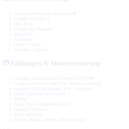
Insights (analítica de app propia)
★
Google Analytics 4
Meta Pixel
Google Tag Manager
Mixpanel
Amplitude
Hotjar / Clarity
Plausible / Fathom
💳
Zahlungen & Monetarisierung
Compras y suscripciones StoreKit 2 (iOS)
★
Compras y suscripciones Play Billing (Android)
Anuncios AdMob (banner, iOS + Android)
Stripe Checkout & Elements
PayPal
Apple Pay / Google Pay (web)
Shopify Checkout
WooCommerce
Redsys, Klarna, Adyen, Mercado Pago…