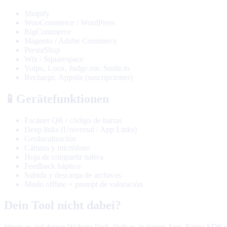
Shopify
WooCommerce / WordPress
BigCommerce
Magento / Adobe Commerce
PrestaShop
Wix / Squarespace
Yotpo, Loox, Judge.me, Smile.io
Recharge, Appstle (suscripciones)
📱
Gerätefunktionen
Escáner QR / código de barras
Deep links (Universal / App Links)
Geolocalización
Cámara y micrófono
Hoja de compartir nativa
Feedback háptico
Subida y descarga de archivos
Modo offline + prompt de valoración
Dein Tool nicht dabei?
Wenn es auf deiner Website läuft, läuft es in deiner App. Keine SDKs,