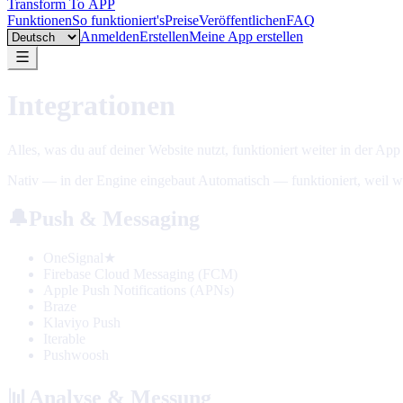
Transform To
APP
Funktionen
So funktioniert's
Preise
Veröffentlichen
FAQ
Language
Anmelden
Erstellen
Meine App erstellen
Integrationen
Alles, was du auf deiner Website nutzt, funktioniert weiter in der Ap
Nativ — in der Engine eingebaut
Automatisch — funktioniert, weil w
🔔
Push & Messaging
OneSignal
★
Firebase Cloud Messaging (FCM)
Apple Push Notifications (APNs)
Braze
Klaviyo Push
Iterable
Pushwoosh
📊
Analyse & Messung