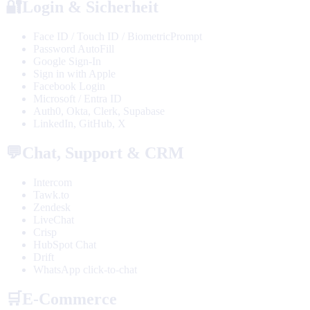
🔐
Login & Sicherheit
Face ID / Touch ID / BiometricPrompt
Password AutoFill
Google Sign-In
Sign in with Apple
Facebook Login
Microsoft / Entra ID
Auth0, Okta, Clerk, Supabase
LinkedIn, GitHub, X
💬
Chat, Support & CRM
Intercom
Tawk.to
Zendesk
LiveChat
Crisp
HubSpot Chat
Drift
WhatsApp click-to-chat
🛒
E-Commerce