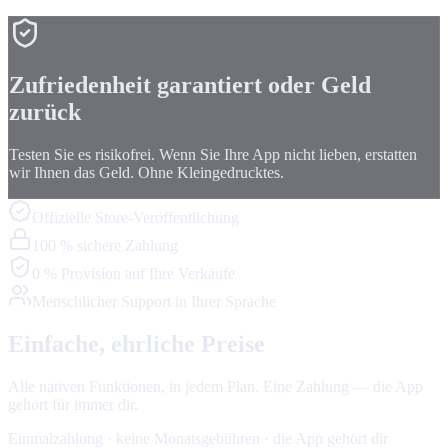
Zufriedenheit garantiert oder Geld
zurück
Testen Sie es risikofrei. Wenn Sie Ihre App nicht lieben, erstatten
wir Ihnen das Geld. Ohne Kleingedrucktes.
Offizielle Store-Veröffentlichung
100 % sichere Zahlung
0 % Provision auf Ihre Verkäufe
Menschlicher Support in Ihrer Sprache
Einfache, ehrliche Preise
Alle nativen Funktionen, in jedem Plan. Eine Zahlung — die App
gehört für immer dir.
Einmalzahlung · keine Monatsgebühren · die App gehört dir