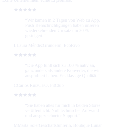
Echte Unternehmen, echte Ergebnisse.
“
Wir kamen in 2 Tagen von Web zu App.
Push-Benachrichtigungen haben unseren
wiederkehrenden Umsatz um 30 %
gesteigert.
”
L
Laura Méndez
Gründerin, EcoRivo
“
Die App fühlt sich zu 100 % nativ an,
ganz anders als andere Konverter, die wir
ausprobiert haben. Erstklassige Qualität.
”
C
Carlos Ruiz
CEO, FitClub
“
Sie haben alles für mich in beiden Stores
veröffentlicht. Null technischer Aufwand
und ausgezeichneter Support.
”
M
Marta Soler
Geschäftsführerin, Boutique Lunar