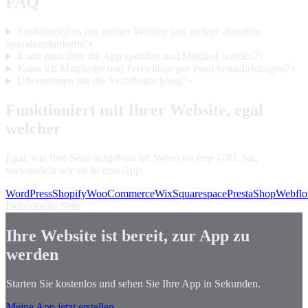
FAQ
Funktioniert es mit meiner Website und meiner aktuellen
Spendenplattform?
+
Kann man über die App spenden und Mitglied werden?
+
Kann ich Mitglieder und Freiwillige per Push benachrichtigen?
+
Übernehmen Sie die Veröffentlichung?
+
Funktioniert mit Ihrer Website, egal
welcher
Egal, wie Ihre Seite aufgebaut ist: Wenn sie eine URL hat,
verwandeln wir sie in eine App.
WordPress
Shopify
WooCommerce
Wix
Squarespace
PrestaShop
Webfl
Individuelle Seite
Ihre Website ist bereit, zur App zu
werden
Starten Sie kostenlos und sehen Sie Ihre App in Sekunden.
Meine App jetzt erstellen