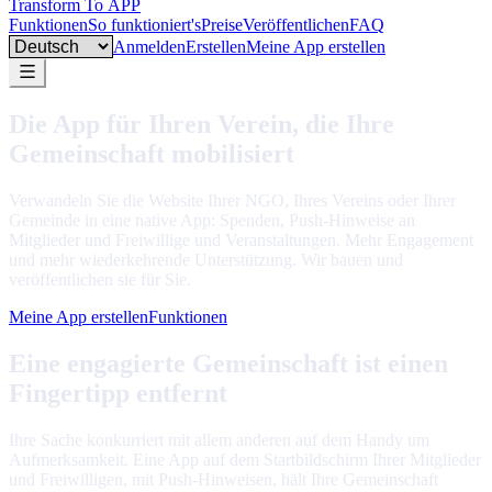
Transform To
APP
Funktionen
So funktioniert's
Preise
Veröffentlichen
FAQ
Language
Anmelden
Erstellen
Meine App erstellen
Die App für Ihren Verein, die Ihre
Gemeinschaft mobilisiert
Verwandeln Sie die Website Ihrer NGO, Ihres Vereins oder Ihrer
Gemeinde in eine native App: Spenden, Push-Hinweise an
Mitglieder und Freiwillige und Veranstaltungen. Mehr Engagement
und mehr wiederkehrende Unterstützung. Wir bauen und
veröffentlichen sie für Sie.
Meine App erstellen
Funktionen
Eine engagierte Gemeinschaft ist einen
Fingertipp entfernt
Ihre Sache konkurriert mit allem anderen auf dem Handy um
Aufmerksamkeit. Eine App auf dem Startbildschirm Ihrer Mitglieder
und Freiwilligen, mit Push-Hinweisen, hält Ihre Gemeinschaft